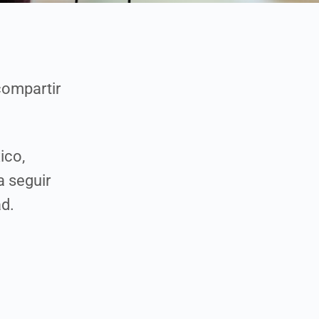
compartir
ico,
a seguir
d.